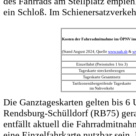
des Fahrrads am Stellplatz empieh
ein Schloß.
Im Schienersatzverkeh
Kosten der Fahrradmitnahme im ÖPNV i
(Stand August 2024, Quelle
www.nah.sh
&
w
Einzelfahrt (Preisstufen 1 bis 3)
Tageskarte streckenbezogen
Tageskarte Gesamtnetz
Tarifzonenübergreifende Tageskarte
im Nahverkehr
Die Ganztageskarten gelten bis 6 
Rendsburg-Schülldorf (RB75) gera
entfällt aktuell die Fahrradmitnah
eine Einzelfahrkarte nutzbar sein. 