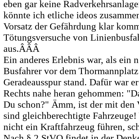
eben gar keine Radverkehrsanlagen
könnte ich etliche ideos zusammen
Vorsatz der Gefährdung klar kommu
Tötungsversuche von Linienbusfa
aus.ÂÂÂ
Ein anderes Erlebnis war, als ein 
Busfahrer vor dem Thormannplatz 
Geradeausspur stand. Dafür war er
Rechts nahe heran gehommen: "Das
Du schon?" Ämm, ist der mit den V
sind gleichberechtigte Fahrzeuge! 
nicht ein Kraftfahrzeug führen, sc
Nach § 2 StVO findet in der Denk